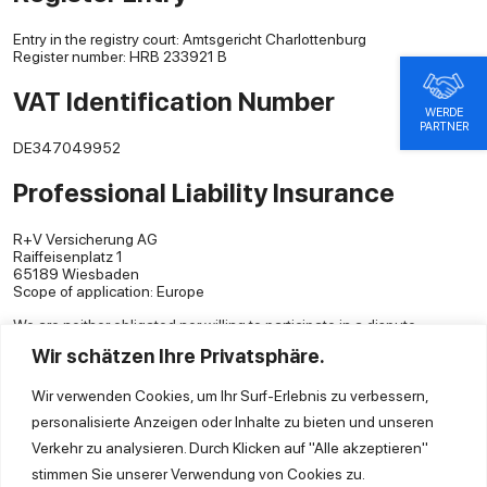
Entry in the registry court: Amtsgericht Charlottenburg
Register number: HRB 233921 B
VAT Identification Number
WERDE
PARTNER
DE347049952
Professional Liability Insurance
R+V Versicherung AG
Raiffeisenplatz 1
65189 Wiesbaden
Scope of application: Europe
We are neither obligated nor willing to participate in a dispute
resolution procedure before a consumer arbitration board.
Wir schätzen Ihre Privatsphäre.
Wir verwenden Cookies, um Ihr Surf-Erlebnis zu verbessern,
personalisierte Anzeigen oder Inhalte zu bieten und unseren
Verkehr zu analysieren. Durch Klicken auf "Alle akzeptieren"
stimmen Sie unserer Verwendung von Cookies zu.