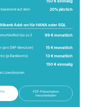
150 € einmalig
 basierend auf dem
20% jährlich
ultibank Add-on für HANA oder SQL
nschließlich bis zu 3
99 € monatlich
r (pro SAP-Benutzer)
15 € monatlich
to (je Bankkonto)
13 € monatlich
150 € einmalig
in Lizenzkosten
emo
PDF-Präsentation
herunterladen