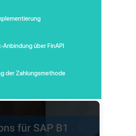
mplementierung
-Anbindung über FinAPI
ng der Zahlungsmethode