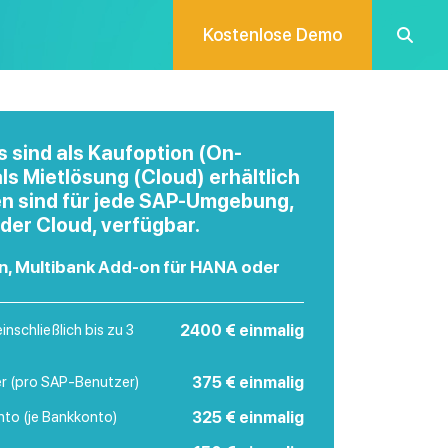
Kostenlose Demo
 sind als Kaufoption (On-
ls Mietlösung (Cloud) erhältlich
en sind für jede SAP-Umgebung,
 der Cloud, verfügbar.
n, Multibank Add-on für HANA oder
nschließlich bis zu 3
2400 € einmalig
r (pro SAP-Benutzer)
375 € einmalig
to (je Bankkonto)
325 € einmalig