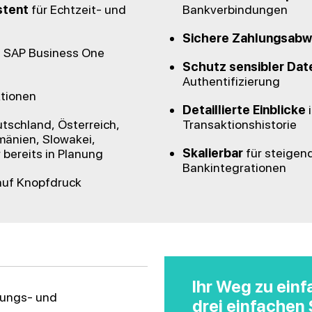
stent
für Echtzeit- und
Bankverbindungen
Sichere Zahlungsabw
in SAP Business One
Schutz sensibler Dat
Authentifizierung
tionen
Detaillierte Einblicke
i
tschland, Österreich,
Transaktionshistorie
mänien, Slowakei,
Skalierbar
für steigen
 bereits in Planung
Bankintegrationen
uf Knopfdruck
Ihr Weg zu ein
lungs- und
drei einfachen 