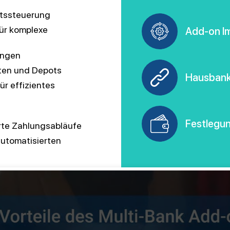
tätssteuerung
für komplexe
Add-on I
ungen
nten und Depots
Hausbank
r effizientes
Festlegu
rte Zahlungsabläufe
utomatisierten